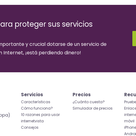
ara proteger sus servicios
importante y crucial dotarse de un servicio de
en Internet, ¡está perdiendo dinero!
Servicios
Precios
Recu
Características
¿Cuánto cuesta?
Prueb
Cómo funciona?
Simulador de precios
Enlace
ropa)
10 razones para usar
intern
internetvista
móvil
Consejos
iPhon
Andro