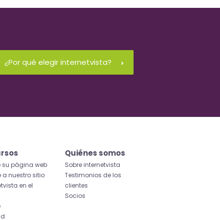
¿Por qué elegir internetvista?
rsos
Quiénes somos
e su página web
Sobre internetvista
 a nuestro sitio
Testimonios de los
etvista en el
clientes
Socios
e
id