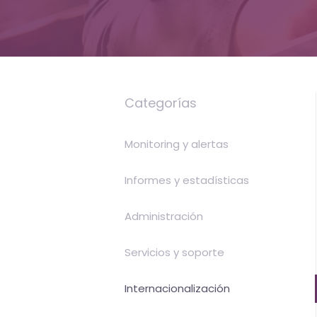
servicios
de
Internet
Categorías
-
El
Monitoring y alertas
tiempo
Informes y estadísticas
(activo)
Administración
es
oro
Servicios y soporte
Internacionalización