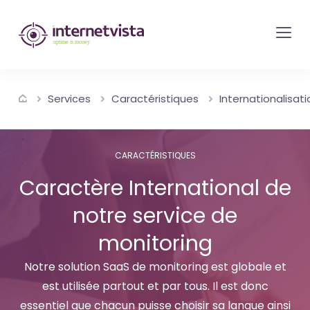
internetvista
monitoring
-
surveillance
Services
Caractéristiques
Internationalisati
de
site
web
CARACTÉRISTIQUES
et
Caractère International de
de
notre service de
services
internet-
monitoring
Uptime
Notre solution SaaS de monitoring est globale et
is
est utilisée partout et par tous. Il est donc
money
essentiel que chacun puisse choisir sa langue ainsi