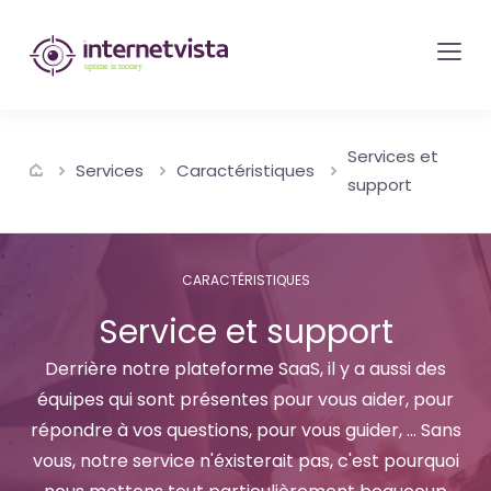
internetvista
monitoring
-
surveillance
Services et
de
Services
Caractéristiques
support
site
web
et
CARACTÉRISTIQUES
de
Service et support
services
internet-
Derrière notre plateforme SaaS, il y a aussi des
Uptime
équipes qui sont présentes pour vous aider, pour
répondre à vos questions, pour vous guider, ... Sans
is
vous, notre service n'éxisterait pas, c'est pourquoi
money