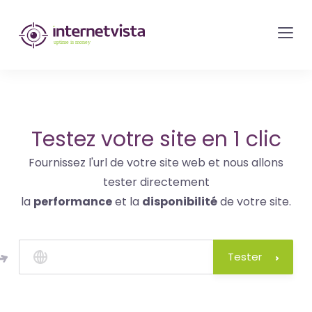
internetvista
monitoring
-
surveillance
de
site
Testez votre site en 1 clic
web
Fournissez l'url de votre site web et nous allons
et
tester directement
de
la
performance
et la
disponibilité
de votre site.
services
internet-
Uptime
Tester
is
money