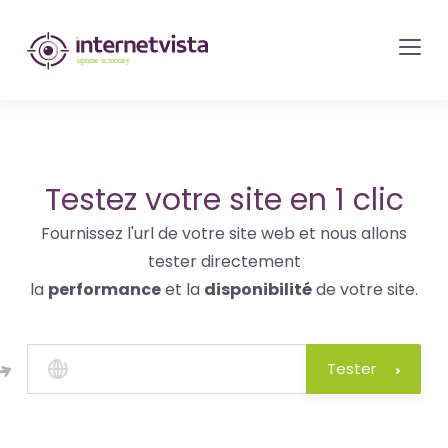
internetvista
monitoring
-
surveillance
de
site
Testez votre site en 1 clic
web
Fournissez l'url de votre site web et nous allons
et
tester directement
de
la
performance
et la
disponibilité
de votre site.
services
internet-
Uptime
Tester
is
money