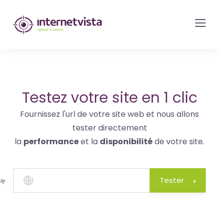
internetvista
monitoring
-
surveillance
de
site
Testez votre site en 1 clic
web
Fournissez l'url de votre site web et nous allons
et
tester directement
de
la
performance
et la
disponibilité
de votre site.
services
internet-
Uptime
Tester
is
money