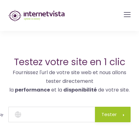
internetvista
monitoring
-
surveillance
de
site
Testez votre site en 1 clic
web
Fournissez l'url de votre site web et nous allons
et
tester directement
de
la
performance
et la
disponibilité
de votre site.
services
internet-
Uptime
Tester
is
money