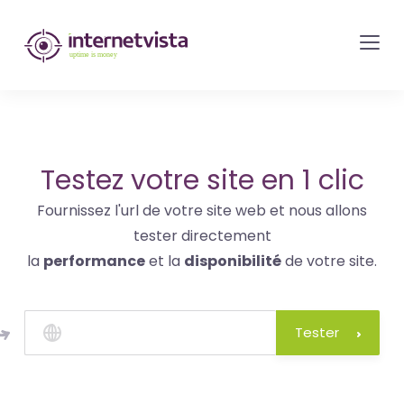
internetvista
monitoring
-
surveillance
de
site
Testez votre site en 1 clic
web
Fournissez l'url de votre site web et nous allons
et
tester directement
de
la
performance
et la
disponibilité
de votre site.
services
internet-
Uptime
Tester
is
money