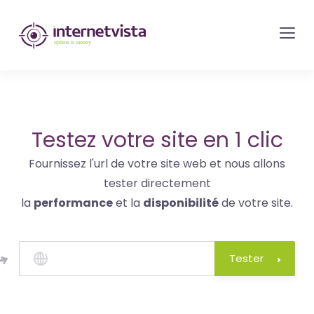
internetvista
monitoring
-
surveillance
de
site
Testez votre site en 1 clic
web
Fournissez l'url de votre site web et nous allons
et
tester directement
de
la
performance
et la
disponibilité
de votre site.
services
internet-
Uptime
Tester
is
money