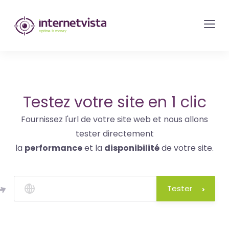
internetvista
monitoring
-
surveillance
de
site
Testez votre site en 1 clic
web
Fournissez l'url de votre site web et nous allons
et
tester directement
de
la
performance
et la
disponibilité
de votre site.
services
internet-
Uptime
Tester
is
money