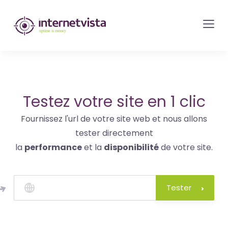
internetvista
monitoring
-
surveillance
de
site
Testez votre site en 1 clic
web
Fournissez l'url de votre site web et nous allons
et
tester directement
de
la
performance
et la
disponibilité
de votre site.
services
internet-
Uptime
Tester
is
money