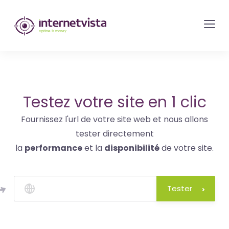
internetvista
monitoring
-
surveillance
de
site
Testez votre site en 1 clic
web
Fournissez l'url de votre site web et nous allons
et
tester directement
de
la
performance
et la
disponibilité
de votre site.
services
internet-
Uptime
Tester
is
money