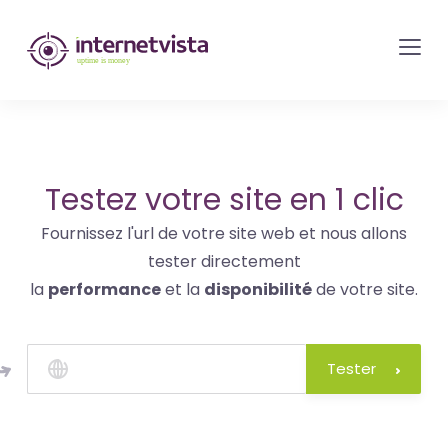
internetvista
monitoring
-
surveillance
de
site
Testez votre site en 1 clic
web
Fournissez l'url de votre site web et nous allons
et
tester directement
de
la
performance
et la
disponibilité
de votre site.
services
internet-
Uptime
Tester
is
money