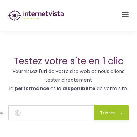
internetvista
monitoring
-
surveillance
de
site
Testez votre site en 1 clic
web
Fournissez l'url de votre site web et nous allons
et
tester directement
de
la
performance
et la
disponibilité
de votre site.
services
internet-
Uptime
Tester
is
money