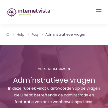
internetvista
monitoring
-
bewaking
Hulp
Faq
Adminstratieve vragen
van
websites
en
internetdiensten
-
VEELGESTELDE VRAGEN
Uptime
Adminstratieve vragen
is
money
In deze rubriek vindt u antwoorden op de vragen
die u hebt betreffende de adminstratie en
facturatie van onze webbewakingsdienst.