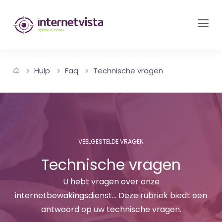
internetvista
monitoring
-
bewaking
Hulp
Faq
Technische vragen
van
websites
en
internetdiensten
-
VEELGESTELDE VRAGEN
Uptime
Technische vragen
is
money
U hebt vragen over onze
internetbewakingsdienst... Deze rubriek biedt een
antwoord op uw technische vragen.