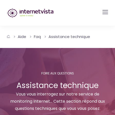
internetvista
monitoring
-
surveillance
Aide
Faq
Assistance technique
de
site
web
et
de
FOIRE AUX QUESTIONS
services
Assistance technique
internet-
Uptime
Vous vous interrogez sur notre service de
is
monitoring Internet... Cette section répond aux
questions techniques que vous vous posez.
money