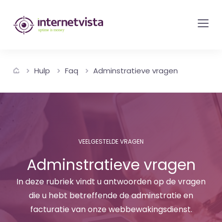
internetvista
monitoring
-
bewaking
Hulp
Faq
Adminstratieve vragen
van
websites
en
internetdiensten
-
VEELGESTELDE VRAGEN
Uptime
Adminstratieve vragen
is
money
In deze rubriek vindt u antwoorden op de vragen
die u hebt betreffende de adminstratie en
facturatie van onze webbewakingsdienst.