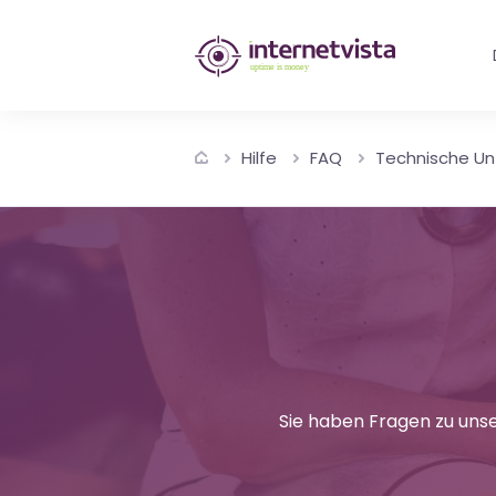
internetvista
Monitoring
-
Hilfe
FAQ
Technische Un
Überwachung
von
Websites
und
Internet-
Diensten
Sie haben Fragen zu unse
-
Uptime