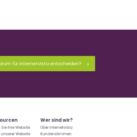
rum für internetvista entscheiden?
ourcen
Wer sind wir?
 Sie Ihre Website
Über internetvista
u unserer Website
Kundenstimmen