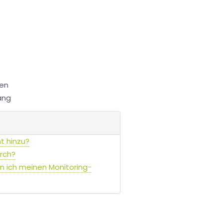
en
ang
t hinzu?
rch?
nn ich meinen Monitoring-