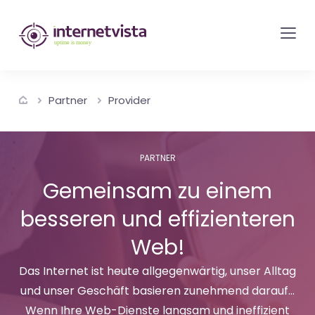
internetvista
Monitoring
-
Überwachung
Partner
Provider
von
Websites
und
PARTNER
Internet-
Gemeinsam zu einem
Diensten
besseren und effizienteren
-
Uptime
Web!
is
Das Internet ist heute allgegenwärtig, unser Alltag
Money
und unser Geschäft basieren zunehmend darauf...
Wenn Ihre Web-Dienste langsam und ineffizient