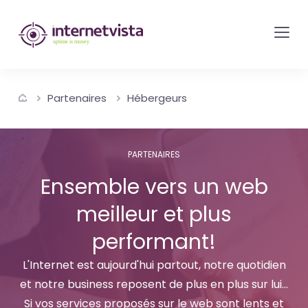
internetvista
monitoring
-
surveillance
Partenaires
Hébergeurs
de
site
web
PARTENAIRES
et
Ensemble vers un web
de
meilleur et plus
services
internet-
performant!
Uptime
L'Internet est aujourd'hui partout, notre quotidien
is
et notre business reposent de plus en plus sur lui...
money
Si vos services proposés sur le web sont lents et