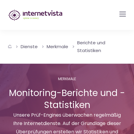
internetvista
Monitoring
-
Überwachung
Berichte und
von
Dienste
Merkmale
Statistiken
Websites
und
Internet-
MERKMALE
Diensten
Monitoring-Berichte und -
-
Uptime
Statistiken
is
Unsere Prüf-Engines überwachen regelmäßig
Money
Ihre Internetdienste. Auf der Grundlage dieser
Überprüfungen erstellen wir Statistiken und