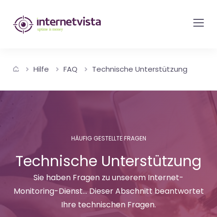
internetvista
Monitoring
-
Überwachung
Hilfe
FAQ
Technische Unterstützung
von
Websites
und
Internet-
Diensten
HÄUFIG GESTELLTE FRAGEN
-
Technische Unterstützung
Uptime
is
Sie haben Fragen zu unserem Internet-
Money
Monitoring-Dienst... Dieser Abschnitt beantwortet
Ihre technischen Fragen.