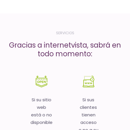
-
El
tiempo
(activo)
SERVICIOS
es
Gracias a internetvista, sabrá en
oro
todo momento:
Si su sitio
Si sus
web
clientes
está o no
tienen
disponible
acceso
o no a su