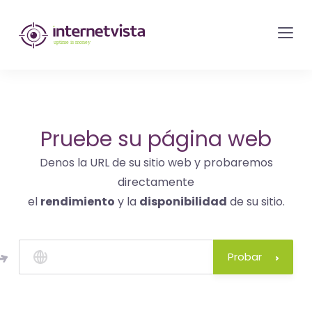
Monitorización
de
internetvista
-
control
del
Pruebe su página web
sitio
Denos la URL de su sitio web y probaremos
web
directamente
y
el
rendimiento
y la
disponibilidad
de su sitio.
de
los
servicios
Probar
de
Internet