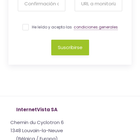
He leído y acepto las
condiciones generales
Suscribirse
InternetVista SA
Chemin du Cyclotron 6
1348 Louvain-la-Neuve
(Bélgica / Europa)