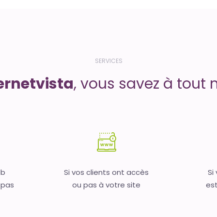
SERVICES
ernetvista
, vous savez à tout 
eb
Si vos clients ont accès
Si
 pas
ou pas à votre site
est