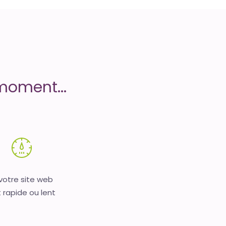
moment...
 votre site web
 rapide ou lent