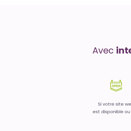
Uptime
is
money
Avec
int
Si votre site w
est disponible ou