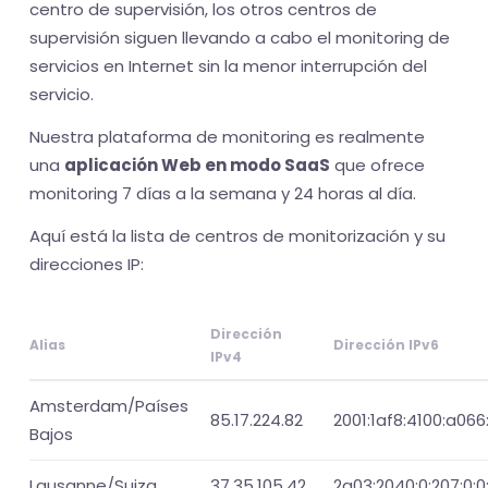
centro de supervisión, los otros centros de
supervisión siguen llevando a cabo el monitoring de
servicios en Internet sin la menor interrupción del
servicio.
Nuestra plataforma de monitoring es realmente
una
aplicación Web en modo SaaS
que ofrece
monitoring 7 días a la semana y 24 horas al día.
Aquí está la lista de centros de monitorización y su
direcciones IP:
Dirección
Alias
Dirección IPv6
IPv4
Amsterdam/Países
85.17.224.82
2001:1af8:4100:a066:
Bajos
Lausanne/Suiza
37.35.105.42
2a03:2040:0:207:0:0