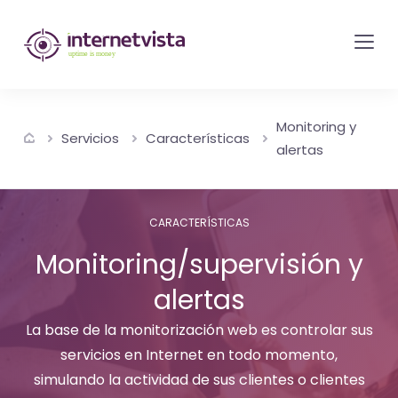
Monitorización
de
internetvista
-
Monitoring y
control
Servicios
Características
alertas
del
sitio
web
CARACTERÍSTICAS
y
Monitoring/supervisión y
de
alertas
los
servicios
La base de la monitorización web es controlar sus
de
servicios en Internet en todo momento,
Internet
simulando la actividad de sus clientes o clientes