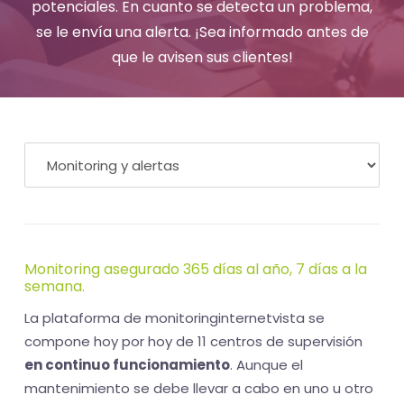
-
potenciales. En cuanto se detecta un problema,
se le envía una alerta. ¡Sea informado antes de
El
que le avisen sus clientes!
tiempo
(activo)
es
oro
Monitoring asegurado 365 días al año, 7 días a la
semana.
La plataforma de monitoringinternetvista se
compone hoy por hoy de 11 centros de supervisión
en continuo funcionamiento
. Aunque el
mantenimiento se debe llevar a cabo en uno u otro