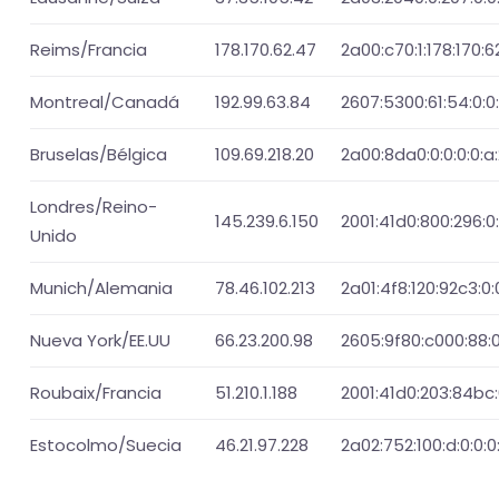
Reims/Francia
178.170.62.47
2a00:c70:1:178:170:6
Montreal/Canadá
192.99.63.84
2607:5300:61:54:0:0:
Bruselas/Bélgica
109.69.218.20
2a00:8da0:0:0:0:0:a:
Londres/Reino-
145.239.6.150
2001:41d0:800:296:0:
Unido
Munich/Alemania
78.46.102.213
2a01:4f8:120:92c3:0:
Nueva York/EE.UU
66.23.200.98
2605:9f80:c000:88:0
Roubaix/Francia
51.210.1.188
2001:41d0:203:84bc:0
Estocolmo/Suecia
46.21.97.228
2a02:752:100:d:0:0:0