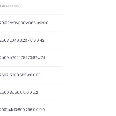
Adresse IPv6
2001:1af8:4100:a066:4:0:0:0
2a03:2040:0:207:0:0:0:42
2a00:c70:1:178:170:62:47:1
2607:5300:61:54:0:0:0:1
2a00:8da0:0:0:0:0:a:2
2001:41d0:800:296:0:0:0:0