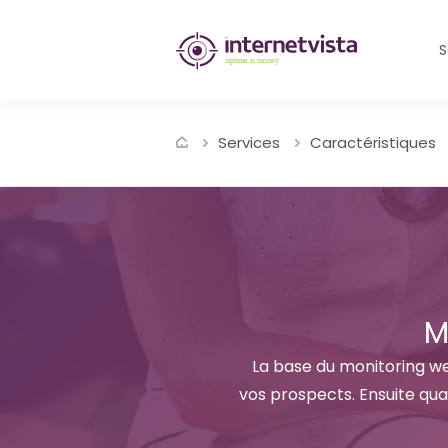
internetvista
S
monitoring
-
Services
Caractéristiques
surveillance
de
site
web
et
M
de
La base du monitoring web
vos prospects. Ensuite qu
services
internet-