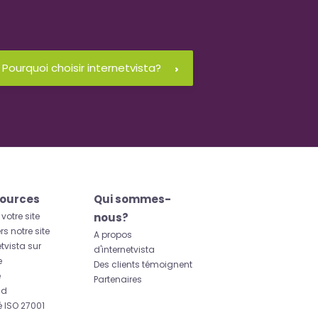
Pourquoi choisir internetvista?
ources
Qui sommes-
 votre site
nous?
rs notre site
A propos
etvista sur
d'internetvista
e
Des clients témoignent
e
Partenaires
id
ié ISO 27001