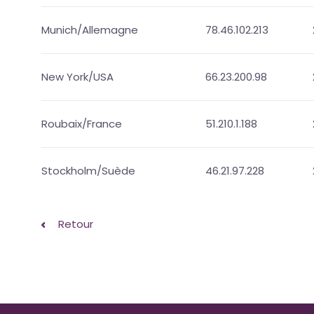
Munich/Allemagne
78.46.102.213
New York/USA
66.23.200.98
Roubaix/France
51.210.1.188
Stockholm/Suède
46.21.97.228
Retour