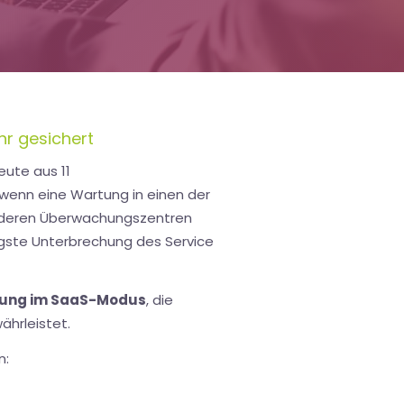
hr gesichert
eute aus 11
 wenn eine Wartung in einen der
nderen Überwachungszentren
ngste Unterbrechung des Service
ng im SaaS-Modus
, die
ährleistet.
n: