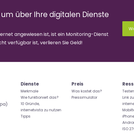
 um über Ihre digitalen Dienste
Wa
rnet angewiesen ist, ist ein Monitoring-Dienst
ht verfügbar ist, verlieren Sie Geld!
Dienste
Preis
Ress
Merkmale
Was kostet das?
Testen
Wie funktioniert das?
Preissimulator
Link z
opa)
10 Gründe,
intern
internetvista zu nutzen
Mobilt
Tipps
iPhon
Andro
ISO 270