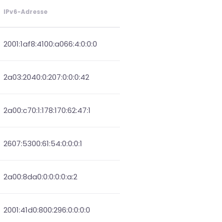
IPv6-Adresse
2001:1af8:4100:a066:4:0:0:0
2a03:2040:0:207:0:0:0:42
2a00:c70:1:178:170:62:47:1
2607:5300:61:54:0:0:0:1
2a00:8da0:0:0:0:0:a:2
2001:41d0:800:296:0:0:0:0