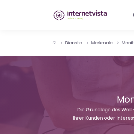
internetvista
Monitoring
-
Dienste
Merkmale
Monit
Überwachung
von
Websites
und
Internet-
Mon
Diensten
Die Grundlage des Web-M
Ihrer Kunden oder Interes
-
Uptime