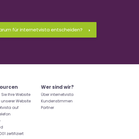
rum für internetvista entscheiden?
ourcen
Wer sind wir?
 Sie Ihre Website
Über internetvista
u unserer Website
Kundenstimmen
etvista auf
Partner
elefon
e
id
01 zertifiziert