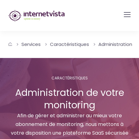
internetvista
monitoring
-
surveillance
Services
Caractéristiques
Administration
de
site
web
et
CARACTÉRISTIQUES
de
Administration de votre
services
monitoring
internet-
Uptime
Afin de gérer et administrer au mieux votre
is
abonnement de monitoring, nous mettons à
money
votre disposition une plateforme SaaS sécurisée