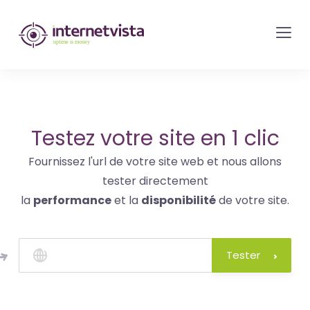
internetvista
monitoring
-
surveillance
de
site
Testez votre site en 1 clic
web
Fournissez l'url de votre site web et nous allons
et
tester directement
de
la
performance
et la
disponibilité
de votre site.
services
internet-
Uptime
Tester
is
money