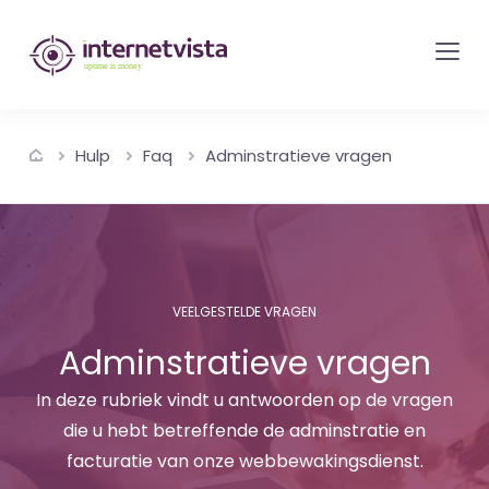
internetvista
monitoring
-
bewaking
Hulp
Faq
Adminstratieve vragen
van
websites
en
internetdiensten
-
VEELGESTELDE VRAGEN
Uptime
Adminstratieve vragen
is
money
In deze rubriek vindt u antwoorden op de vragen
die u hebt betreffende de adminstratie en
facturatie van onze webbewakingsdienst.