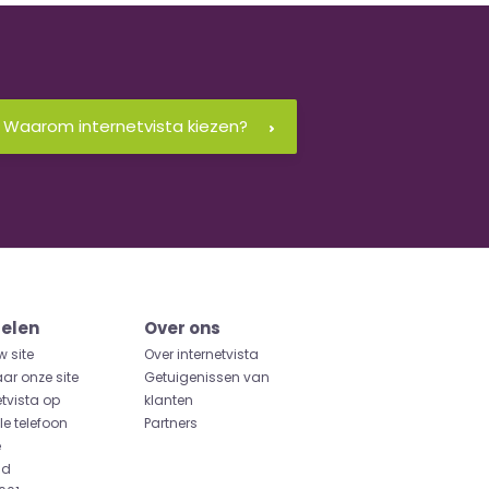
Waarom internetvista kiezen?
elen
Over ons
w site
Over internetvista
aar onze site
Getuigenissen van
etvista op
klanten
e telefoon
Partners
e
id