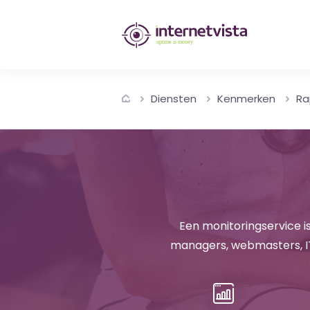
internetvista
monitoring
-
Diensten
Kenmerken
Ra
bewaking
van
websites
en
internetdiensten
Een monitoringservice is
managers, webmasters, I
-
Uptime
is