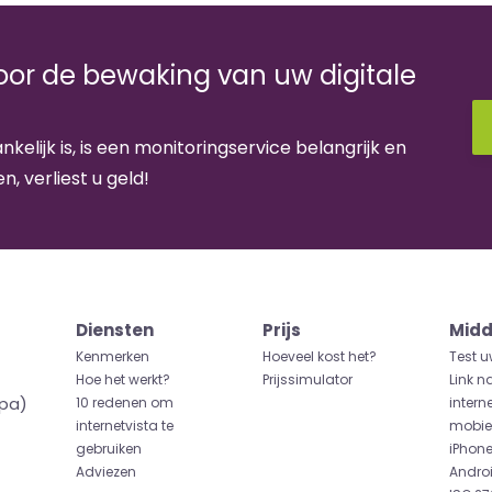
voor de bewaking van uw digitale
nkelijk is, is een monitoringservice belangrijk en
n, verliest u geld!
Diensten
Prijs
Midd
Kenmerken
Hoeveel kost het?
Test u
Hoe het werkt?
Prijssimulator
Link n
opa)
10 redenen om
intern
internetvista te
mobiel
gebruiken
iPhon
Adviezen
Andro