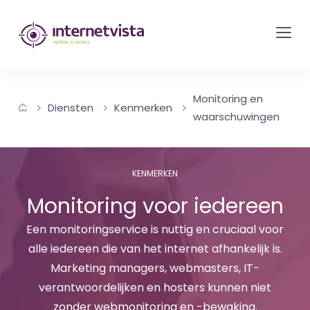
internetvista
monitoring
-
bewaking
Monitoring en
van
Diensten
Kenmerken
waarschuwingen
websites
en
internetdiensten
KENMERKEN
-
Monitoring voor iedereen
Uptime
Een monitoringservice is nuttig en cruciaal voor
is
alle iedereen die van het internet afhankelijk is.
money
Marketing managers, webmasters, IT-
verantwoordelijken en hosters kunnen niet
zonder webmonitoring en -bewaking.