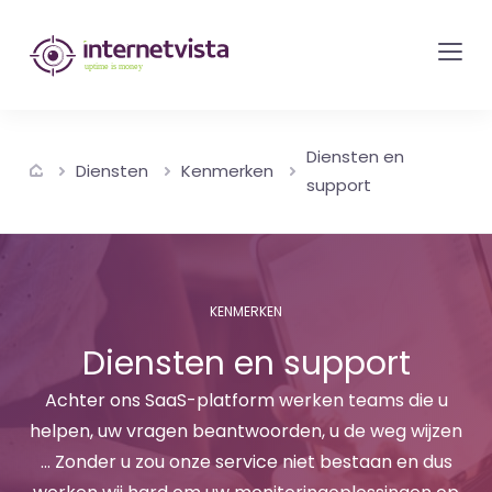
internetvista
monitoring
-
bewaking
Diensten en
van
Diensten
Kenmerken
support
websites
en
internetdiensten
-
KENMERKEN
Uptime
Diensten en support
is
money
Achter ons SaaS-platform werken teams die u
helpen, uw vragen beantwoorden, u de weg wijzen
... Zonder u zou onze service niet bestaan en dus