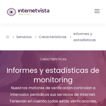
Monitorización
de
internetvista
-
Informes y
control
Servicios
Características
estadísticas
del
sitio
web
CARACTERÍSTICAS
y
Informes y estadísticas de
de
monitoring
los
servicios
Nuestros motores de verificación controlan a
de
intervalos periódicos sus servicios de Internet.
Internet
Teniendo en cuenta todas estas verificaciones,