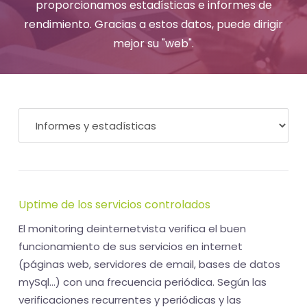
-
proporcionamos estadísticas e informes de
rendimiento. Gracias a estos datos, puede dirigir
El
mejor su "web".
tiempo
(activo)
es
oro
Uptime de los servicios controlados
El monitoring deinternetvista verifica el buen
funcionamiento de sus servicios en internet
(páginas web, servidores de email, bases de datos
mySql...) con una frecuencia periódica. Según las
verificaciones recurrentes y periódicas y las