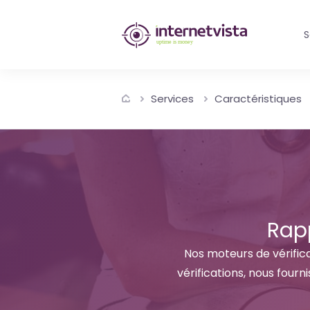
internetvista
S
monitoring
-
Services
Caractéristiques
surveillance
de
site
web
et
Rapp
de
Nos moteurs de vérifica
vérifications, nous four
services
internet-