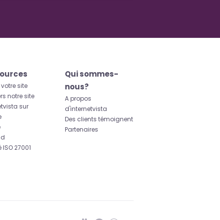
ources
Qui sommes-
 votre site
nous?
rs notre site
A propos
etvista sur
d'internetvista
e
Des clients témoignent
e
Partenaires
id
ié ISO 27001