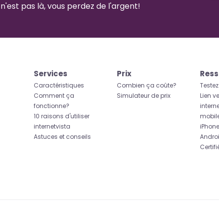
 n'est pas là, vous perdez de l'argent!
Services
Prix
Ress
Caractéristiques
Combien ça coûte?
Testez
Comment ça
Simulateur de prix
Lien ve
fonctionne?
intern
10 raisons d'utiliser
mobil
internetvista
iPhon
Astuces et conseils
Andro
Certif