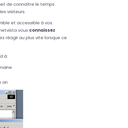
ermet de connaître le temps
es visiteurs.
nible et accessible à vos
rnetvista vous
connaissez
z réagir au plus vite lorsque ce
d à:
emaine
n an