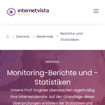
internetvista
Monitoring
-
Überwachung
Berichte und
von
Dienste
Merkmale
Statistiken
Websites
und
Internet-
MERKMALE
Diensten
Monitoring-Berichte und -
-
Uptime
Statistiken
is
Unsere Prüf-Engines überwachen regelmäßig
Money
Ihre Internetdienste. Auf der Grundlage dieser
Überprüfungen erstellen wir Statistiken und