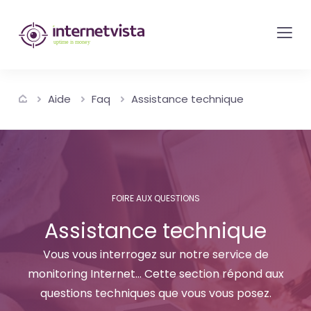
internetvista
monitoring
-
surveillance
Aide
Faq
Assistance technique
de
site
web
et
de
FOIRE AUX QUESTIONS
services
Assistance technique
internet-
Uptime
Vous vous interrogez sur notre service de
is
monitoring Internet... Cette section répond aux
questions techniques que vous vous posez.
money