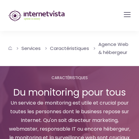
internetvista
monitoring
-
surveillance
Agence Web
de
Services
Caractéristiques
& hébergeur
site
web
et
CARACTÉRISTIQUES
de
Du monitoring pour tous
services
Un service de monitoring est utile et crucial pour
internet-
toutes les personnes dont le business repose sur
Uptime
Internet. Qu'on soit directeur marketing,
is
webmaster, responsable IT ou encore hébergeur,
money
le monitoring et la surveillance web sont cruciaux