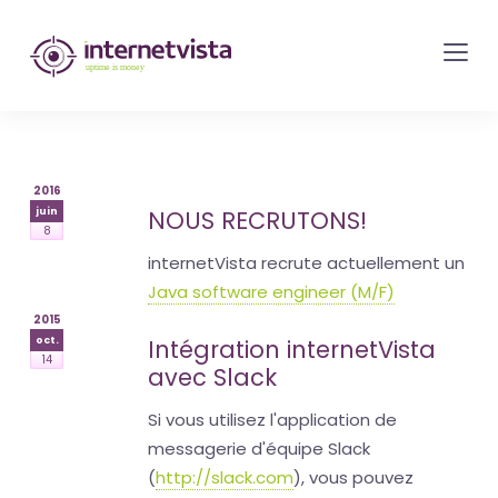
internetvista
monitoring
-
surveillance
de
2016
site
juin
NOUS RECRUTONS!
8
web
internetVista recrute actuellement un
et
Java software engineer (M/F)
de
2015
services
oct.
Intégration internetVista
14
internet-
avec Slack
Uptime
Si vous utilisez l'application de
is
messagerie d'équipe Slack
money
(
http://slack.com
), vous pouvez