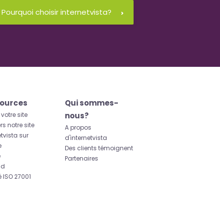
Pourquoi choisir internetvista?
ources
Qui sommes-
 votre site
nous?
rs notre site
A propos
etvista sur
d'internetvista
e
Des clients témoignent
e
Partenaires
id
ié ISO 27001