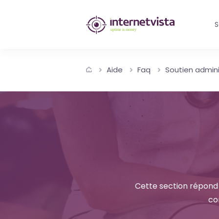
internetvista
S
monitoring
-
Aide
Faq
Soutien admini
surveillance
de
site
web
et
de
Cette section répond 
services
co
internet-