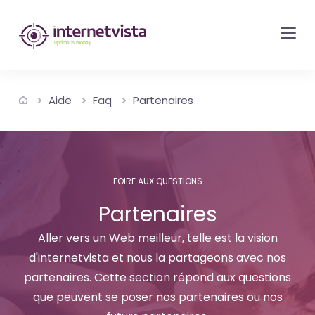
internetvista
monitoring
-
surveillance
Aide
Faq
Partenaires
de
site
web
et
FOIRE AUX QUESTIONS
de
Partenaires
services
internet-
Aller vers un Web meilleur, telle est la vision
Uptime
d'internetvista et nous la partageons avec nos
is
partenaires. Cette section répond aux questions
que peuvent se poser nos partenaires ou nos
money