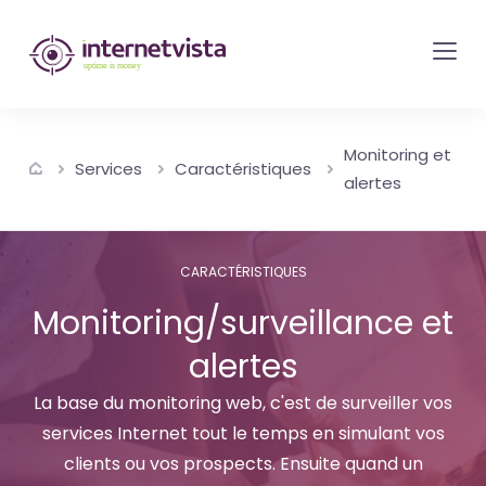
internetvista
monitoring
-
surveillance
Monitoring et
de
Services
Caractéristiques
alertes
site
web
et
CARACTÉRISTIQUES
de
Monitoring/surveillance et
services
alertes
internet-
Uptime
La base du monitoring web, c'est de surveiller vos
is
services Internet tout le temps en simulant vos
money
clients ou vos prospects. Ensuite quand un