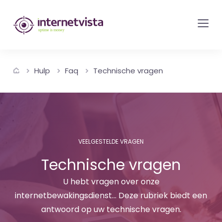
internetvista
monitoring
-
bewaking
Hulp
Faq
Technische vragen
van
websites
en
internetdiensten
-
VEELGESTELDE VRAGEN
Uptime
Technische vragen
is
money
U hebt vragen over onze
internetbewakingsdienst... Deze rubriek biedt een
antwoord op uw technische vragen.