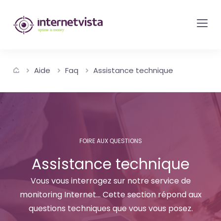
internetvista
monitoring
-
surveillance
Aide
Faq
Assistance technique
de
site
web
et
de
FOIRE AUX QUESTIONS
services
Assistance technique
internet-
Uptime
Vous vous interrogez sur notre service de
is
monitoring Internet... Cette section répond aux
questions techniques que vous vous posez.
money