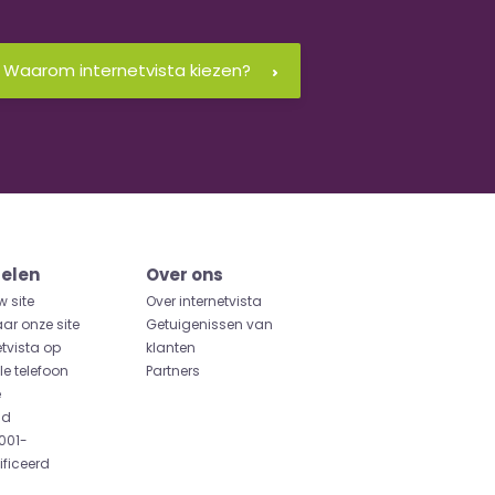
Waarom internetvista kiezen?
elen
Over ons
w site
Over internetvista
aar onze site
Getuigenissen van
etvista op
klanten
e telefoon
Partners
e
id
001-
ificeerd