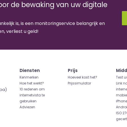
voor de bewaking van uw digitale
nkelijk is, is een monitoringservice belangrijk en
n, verliest u geld!
Diensten
Prijs
Midd
Kenmerken
Hoeveel kost het?
Test u
Hoe het werkt?
Prijssimulator
Link n
opa)
10 redenen om
intern
internetvista te
mobiel
gebruiken
iPhon
Adviezen
Andro
ISO 27
gecert