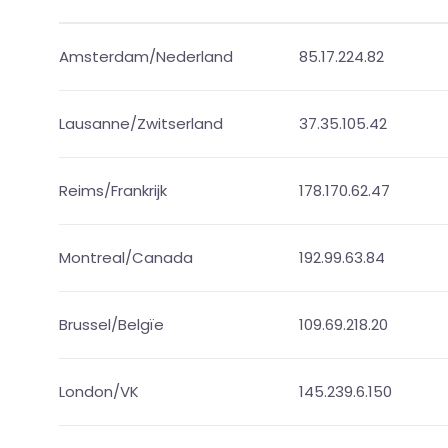
Amsterdam/Nederland
85.17.224.82
Lausanne/Zwitserland
37.35.105.42
Reims/Frankrijk
178.170.62.47
Montreal/Canada
192.99.63.84
Brussel/Belgïe
109.69.218.20
London/VK
145.239.6.150