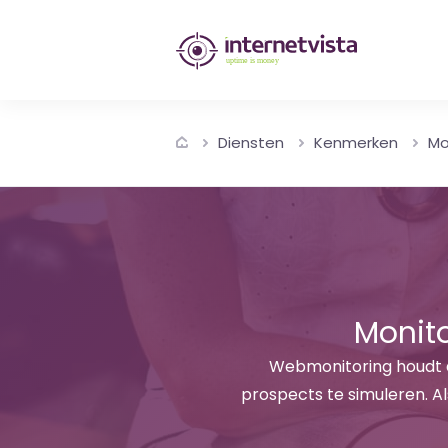
internetvista
monitoring
-
Diensten
Kenmerken
Mo
bewaking
van
websites
en
internetdiensten
Monit
-
Webmonitoring houdt d
prospects te simuleren. Al
Uptime
is