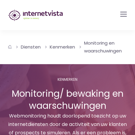
internetvista
monitoring
-
bewaking
Monitoring en
van
Diensten
Kenmerken
waarschuwingen
websites
en
internetdiensten
KENMERKEN
-
Monitoring/ bewaking en
Uptime
is
waarschuwingen
money
Webmonitoring houdt doorlopend toezicht op uw
internetdiensten door de activiteit van uw klanten
of prospects te simuleren. Als er een probleem is,