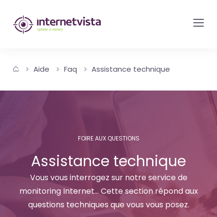
internetvista
monitoring
-
surveillance
Aide
Faq
Assistance technique
de
site
web
et
de
FOIRE AUX QUESTIONS
services
Assistance technique
internet-
Uptime
Vous vous interrogez sur notre service de
is
monitoring Internet... Cette section répond aux
questions techniques que vous vous posez.
money