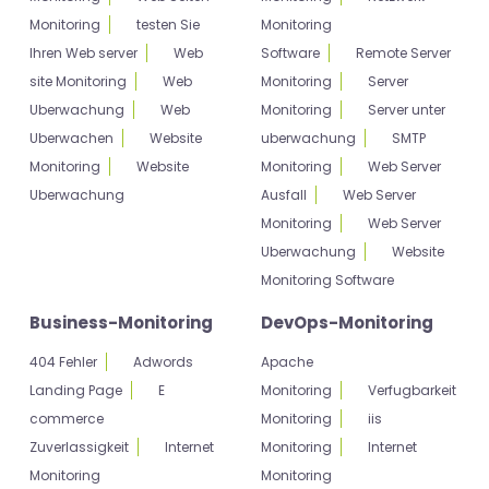
Monitoring
testen Sie
Monitoring
Ihren Web server
Web
Software
Remote Server
site Monitoring
Web
Monitoring
Server
Uberwachung
Web
Monitoring
Server unter
Uberwachen
Website
uberwachung
SMTP
Monitoring
Website
Monitoring
Web Server
Uberwachung
Ausfall
Web Server
Monitoring
Web Server
Uberwachung
Website
Monitoring Software
Business-Monitoring
DevOps-Monitoring
404 Fehler
Adwords
Apache
Landing Page
E
Monitoring
Verfugbarkeit
commerce
Monitoring
iis
Zuverlassigkeit
Internet
Monitoring
Internet
Monitoring
Monitoring