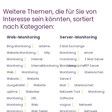
Weitere Themen, die für Sie von
Interesse sein könnten, sortiert
nach Kategorien:
Web-Monitoring
Server-Monitoring
Blog Monitoring
externe
E Mail Exchange
Website Monitoring
http
Monitoring
email
Monitoring
Internet
monitoring
E Mail Server
Monitoring
InternetMonitoring
Monitoring
Uberwachen
FTP Server
Web
Monitoring
Monitoring
Uberwachen
Website
Website
Server E
ausgefallen
Website
Mail
Uberwachen
uptime
Websites
Netzwerk Tool
Monitoring
Monitoring
URL
Software
Monitoring
Web
nagios
Netzwerk
Monitoring
Web Seiten
Monitoring
Netzwerk