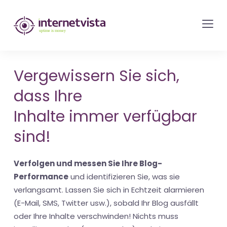
internetvista
Monitoring
-
Überwachung
Vergewissern Sie sich,
von
dass Ihre
Websites
und
Inhalte immer verfügbar
Internet-
sind!
Diensten
-
Verfolgen und messen Sie Ihre Blog-
Uptime
Performance
und identifizieren Sie, was sie
is
verlangsamt. Lassen Sie sich in Echtzeit alarmieren
Money
(E-Mail, SMS, Twitter usw.), sobald Ihr Blog ausfällt
oder Ihre Inhalte verschwinden! Nichts muss