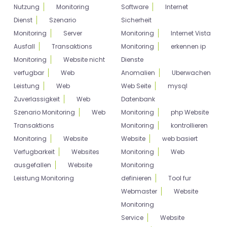
Nutzung
Monitoring
Software
Internet
Dienst
Szenario
Sicherheit
Monitoring
Server
Monitoring
Internet Vista
Ausfall
Transaktions
Monitoring
erkennen ip
Monitoring
Website nicht
Dienste
verfugbar
Web
Anomalien
Uberwachen
Leistung
Web
Web Seite
mysql
Zuverlassigkeit
Web
Datenbank
Szenario Monitoring
Web
Monitoring
php Website
Transaktions
Monitoring
kontrollieren
Monitoring
Website
Website
web basiert
Verfugbarkeit
Websites
Monitoring
Web
ausgefallen
Website
Monitoring
Leistung Monitoring
definieren
Tool fur
Webmaster
Website
Monitoring
Service
Website