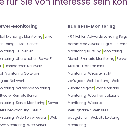
 für Sie von Interesse sein kön
erver-Monitoring
Business-Monitoring
Mail Exchange Monitoring
email
404 Fehler
Adwords Landing Pag
nitoring
E Mail Server
commerce Zuverlassigkeit
Interne
nitoring
FTP Server
Monitoring Nutzung
Monitoring
nitoring
Uberwachen Server E
Dienst
Szenario Monitoring
Server
il
Uberwachen Netzwerk
Ausfall
Transaktions
ol
Monitoring Software
Monitoring
Website nicht
gios
Netzwerk
verfugbar
Web Leistung
Web
nitoring
Netzwerk Monitoring
Zuverlassigkeit
Web Szenario
ftware
Remote Server
Monitoring
Web Transaktions
nitoring
Server Monitoring
Server
Monitoring
Website
ter uberwachung
SMTP
Verfugbarkeit
Websites
nitoring
Web Server Ausfall
Web
ausgefallen
Website Leistung
rver Monitoring
Web Server
Monitoring