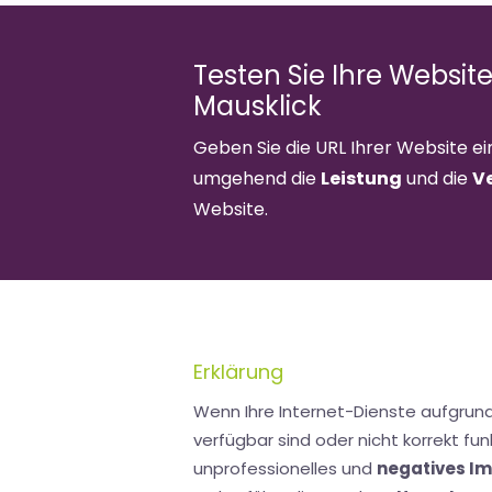
Testen Sie Ihre Websit
Mausklick
Geben Sie die URL Ihrer Website ei
umgehend die
Leistung
und die
V
Website.
Erklärung
Wenn Ihre Internet-Dienste aufgrun
verfügbar sind oder nicht korrekt funk
unprofessionelles und
negatives I