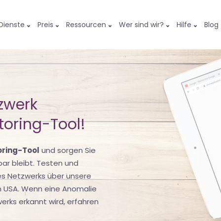
Dienste
Preis
Ressourcen
Wer sind wir?
Hilfe
Blog
tzwerk
oring-Tool!
oring-Tool
und sorgen Sie
bar bleibt. Testen und
res Netzwerks über unsere
n USA. Wenn eine Anomalie
werks erkannt wird, erfahren