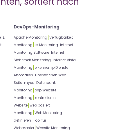
nten, sortiert nach
DevOps-Monitoring
e
E
Apache Monitoring
Verfugbarkeit
t
Monitoring
iis Monitoring
Internet
Monitoring Software
Internet
Sicherheit Monitoring
Internet Vista
Monitoring
erkennen ip Dienste
Anomalien
Uberwachen Web
Seite
mysql Datenbank
Monitoring
php Website
Monitoring
kontrollieren
Website
web basiert
Monitoring
Web Monitoring
definieren
Tool fur
Webmaster
Website Monitoring