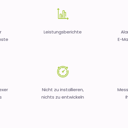
r
Leistungsberichte
Ala
nste
E-Mai
exer
Nicht zu installieren,
Mess
s
nichts zu entwickeln
I