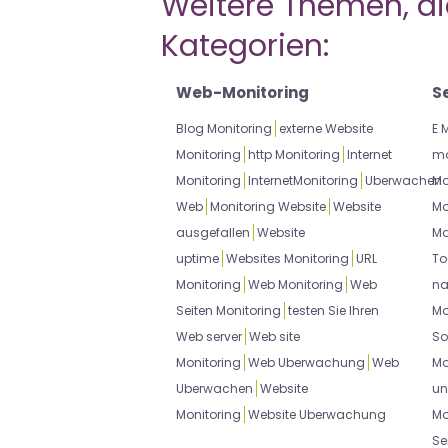
Weitere Themen, die
Kategorien:
Web-Monitoring
S
Blog Monitoring
externe Website
E 
Monitoring
http Monitoring
Internet
mo
Monitoring
InternetMonitoring
Uberwachen
Mo
Web
Monitoring Website
Website
Mo
ausgefallen
Website
Ma
uptime
Websites Monitoring
URL
To
Monitoring
Web Monitoring
Web
na
Seiten Monitoring
testen Sie Ihren
Mo
Web server
Web site
So
Monitoring
Web Uberwachung
Web
Mo
Uberwachen
Website
un
Monitoring
Website Uberwachung
Mo
Se