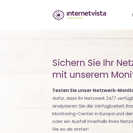
internetvista
Monitoring
-
Überwachung
von
Sichern Sie Ihr Ne
Websites
mit unserem Monit
und
Testen Sie unser Netzwerk-Monit
Internet-
dafür, dass Ihr Netzwerk 24/7 verfüg
Diensten
analysieren Sie die Verfügbarkeit Ih
Monitoring-Center in Europa und de
-
oder ein Ausfall innerhalb Ihres Netz
Uptime
Sie es als erster!